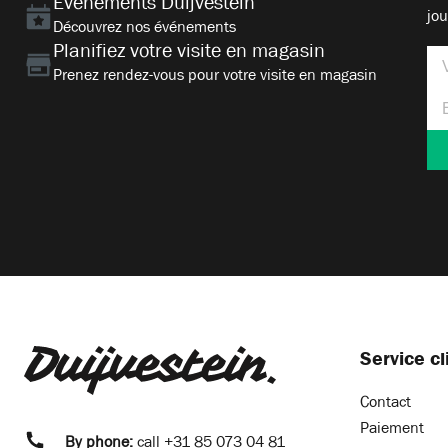
Événements Duijvestein
jou
Découvrez nos événements
Planifiez votre visite en magasin
Prenez rendez-vous pour votre visite en magasin
Service cl
Contact
Paiement
By phone:
call
+31 85 073 04 81