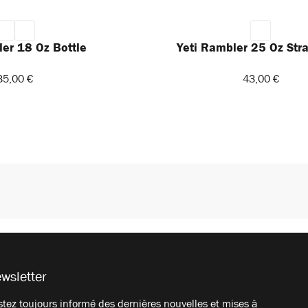
ler 18 Oz Bottle
Yeti Rambler 25 Oz St
35,00 €
43,00 €
wsletter
tez toujours informé des dernières nouvelles et mises à