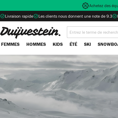
Achetez des équ
recherche
Passer à la navigation principale
Livraison rapide
Les clients nous donnent une note de 9.3
FEMMES
HOMMES
KIDS
ÉTÉ
SKI
SNOWBO